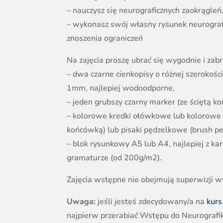
– nauczysz się neurograficznych zaokrągleń
– wykonasz swój własny rysunek neurogra
znoszenia ograniczeń
Na zajęcia proszę ubrać się wygodnie i zabr
– dwa czarne cienkopisy o różnej szerokości
1mm, najlepiej wodoodporne,
– jeden grubszy czarny marker (ze ściętą 
– kolorowe kredki ołówkowe lub kolorowe z
końcówką) lub pisaki pędzelkowe (brush pe
– blok rysunkowy A5 lub A4, najlepiej z ka
gramaturze (od 200g/m2).
Zajęcia wstępne nie obejmują superwizji 
Uwaga:
jeśli jesteś zdecydowany/a na
kurs
najpierw przerabiać Wstępu do Neurografik