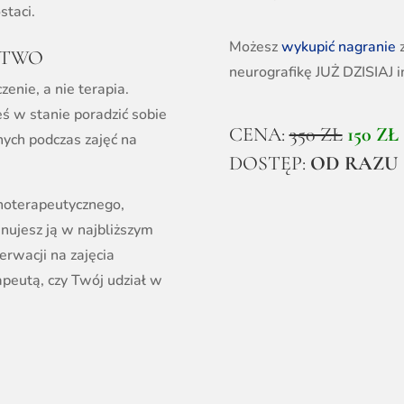
staci.
Możesz
wykupić nagranie
CTWO
neurografikę JUŻ DZISIAJ 
nie, a nie terapia.
teś w stanie poradzić sobie
CENA:
350 ZŁ
150 ZŁ
ych podczas zajęć na
DOSTĘP:
OD RAZU
choterapeutycznego,
nujesz ją w najbliższym
erwacji na zajęcia
peutą, czy Twój udział w