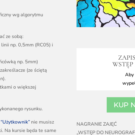
,
ficzny wg algorytmu
ać ze sobą:
 linii np. 0,5mm (RC05) i
ZAPIS
końcówką np. 5mm)
WSTĘP
akreślacze (ze ściętą
Aby 
n).
wypeł
rtkami o większej
KUP 
wykonanego rysunku.
 “Użytkownik”
nie musisz
NAGRANIE ZAJĘĆ
i. Na kursie będa te same
„WSTĘP DO NEUROGRAFIK