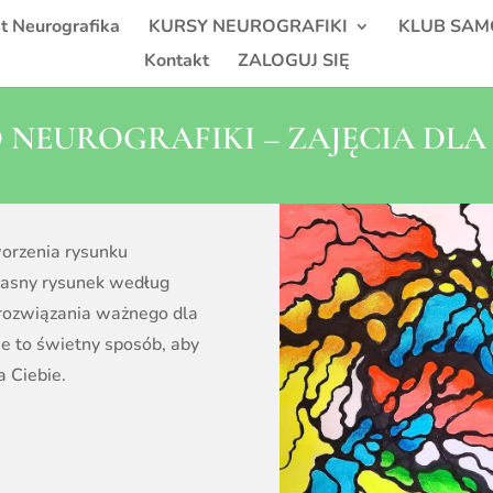
t Neurografika
KURSY NEUROGRAFIKI
KLUB SAM
Kontakt
ZALOGUJ SIĘ
 NEUROGRAFIKI – ZAJĘCIA DL
worzenia rysunku
łasny rysunek według
 rozwiązania ważnego dla
e to świetny sposób, aby
a Ciebie.