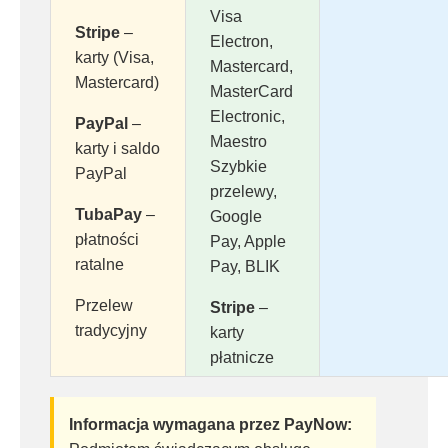
Visa
Stripe
–
Electron,
karty (Visa,
Mastercard,
Mastercard)
MasterCard
Electronic,
PayPal
–
Maestro
karty i saldo
Szybkie
PayPal
przelewy,
TubaPay
–
Google
płatności
Pay, Apple
ratalne
Pay, BLIK
Przelew
Stripe
–
tradycyjny
karty
płatnicze
Informacja wymagana przez PayNow: