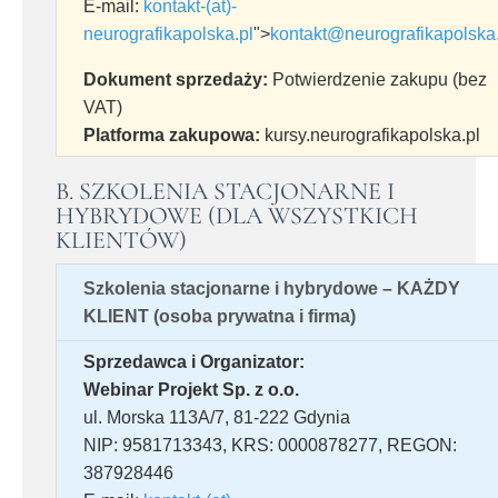
E-mail:
kontakt-(at)-
neurografikapolska.pl
">
kontakt@neurografikapolska.
Dokument sprzedaży:
Potwierdzenie zakupu (bez
VAT)
Platforma zakupowa:
kursy.neurografikapolska.pl
B. SZKOLENIA STACJONARNE I
HYBRYDOWE (DLA WSZYSTKICH
KLIENTÓW)
Szkolenia stacjonarne i hybrydowe – KAŻDY
KLIENT (osoba prywatna i firma)
Sprzedawca i Organizator:
Webinar Projekt Sp. z o.o.
ul. Morska 113A/7, 81-222 Gdynia
NIP: 9581713343, KRS: 0000878277, REGON:
387928446