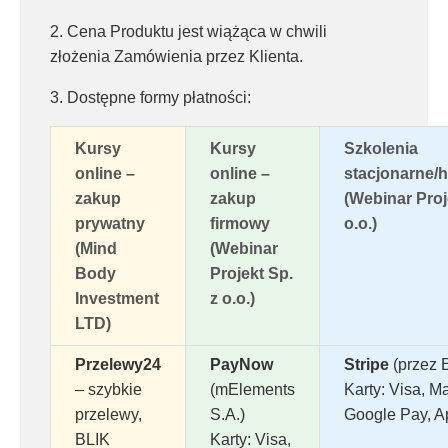
2. Cena Produktu jest wiążąca w chwili
złożenia Zamówienia przez Klienta.
3. Dostępne formy płatności:
Kursy
Kursy
Szkolenia
online –
online –
stacjonarne/
zakup
zakup
(Webinar Proj
prywatny
firmowy
o.o.)
(Mind
(Webinar
Body
Projekt Sp.
Investment
z o.o.)
LTD)
Przelewy24
PayNow
Stripe
(przez 
– szybkie
(mElements
Karty: Visa, M
przelewy,
S.A.)
Google Pay, A
BLIK
Karty: Visa,